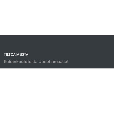
TIETOA MEISTÄ
Koirankoulutusta Uudellamaalla!
OIKOTIET
Verkkokauppa
Ilmoittautumisehdot
Evästekäytäntö
Tietosuojakäytäntö