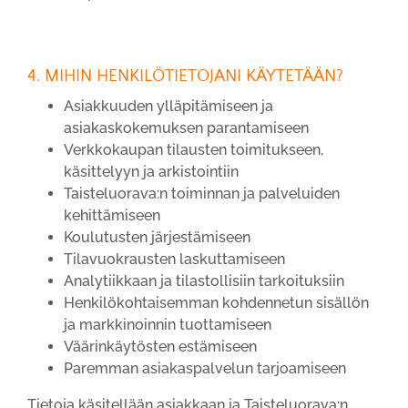
4. MIHIN HENKILÖTIETOJANI KÄYTETÄÄN?
Asiakkuuden ylläpitämiseen ja
asiakaskokemuksen parantamiseen
Verkkokaupan tilausten toimitukseen,
käsittelyyn ja arkistointiin
Taisteluorava:n toiminnan ja palveluiden
kehittämiseen
Koulutusten järjestämiseen
Tilavuokrausten laskuttamiseen
Analytiikkaan ja tilastollisiin tarkoituksiin
Henkilökohtaisemman kohdennetun sisällön
ja markkinoinnin tuottamiseen
Väärinkäytösten estämiseen
Paremman asiakaspalvelun tarjoamiseen
Tietoja käsitellään asiakkaan ja Taisteluorava:n