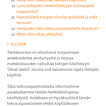
Miten voin vaikuttaa tietojeni käyttöön?
Luovutetaanko henkilötietojani kolmansille
osapuolille?
Käytetäänkö kaupan sivuilla evästeitä ja mitä
ne ovat?
Voidaanko tätä tietosuojaselostetta muuttaa?
Mihin voin ottaa yhteyttä?
1. YLEISTÄ
Taisteluorava on sitoutunut suojaamaan
asiakkaidensa yksityisyyttä ja tarjoaa
mahdollisuuden vaikuttaa tietojen käsittelyyn;
'Omat tiedot'-sivulla voit halutessasi rajata tietojesi
käyttöä.
Tällä tietosuojaselosteella informoimme
asiakkaitamme heidän henkilötietojensa
käsittelystä. Asiakkaan on hyväksyttävä tämän
tietosuojaselosteen ehdot käyttääkseen