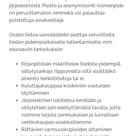
järjestelmistä. Poisto ja anonymisointi-toimenpide
on peruuttamaton, emmekä voi palauttaa
poistettuja asiakastilejä.
Osalle tietoa lainsäädäntö asettaa velvoitteita
tiedon pidempiaikaiselle tallentamiselle, mm.
seuraaviin tarkoituksiin:
Kirjanpitolaki määrittelee tiedolle pidempiä
säilytysaikoja riippumatta siitä sisältääkö
aineisto henkilötietoja tai ei
Kuluttajakauppaa koskevien vastuiden
täyttäminen
Järjestelmien lokitietoa kerätään ja
säilytetään lain edellyttämällä tavalla, jotta
voimme tarjota lainmukaisen ja turvallisen
verkkokaupan asiakkaillemme
Riittävien varmuuskopioiden ottaminen