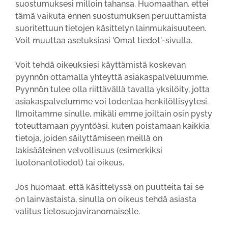
suostumuksesi milloin tahansa. Huomaathan, ettei
tämä vaikuta ennen suostumuksen peruuttamista
suoritettuun tietojen käsittelyn lainmukaisuuteen.
Voit muuttaa asetuksiasi 'Omat tiedot'-sivulla.
Voit tehdä oikeuksiesi käyttämistä koskevan
pyynnön ottamalla yhteyttä asiakaspalveluumme.
Pyynnön tulee olla riittävällä tavalla yksilöity, jotta
asiakaspalvelumme voi todentaa henkilöllisyytesi.
Ilmoitamme sinulle, mikäli emme joiltain osin pysty
toteuttamaan pyyntöäsi, kuten poistamaan kaikkia
tietoja, joiden säilyttämiseen meillä on
lakisääteinen velvollisuus (esimerkiksi
luotonantotiedot) tai oikeus.
Jos huomaat, että käsittelyssä on puutteita tai se
on lainvastaista, sinulla on oikeus tehdä asiasta
valitus tietosuojaviranomaiselle.