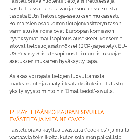
Taisteluorava huolehtii tietoja siirrettäessä ja
käsiteltäessä tietoturvan ja -suojan korkeasta
tasosta EU:n Tietosuoja-asetuksen mukaisesti.
Kolmansien osapuolten tietojenkäsittelyn tason
varmistuskeinoina ovat Euroopan komission
hyväksymät mallisopimuslausekkeet, konsernia
sitovat tietosuojasäännökset (BCR-järjestely), EU-
US Privacy Shield -sopimus tai muu tietosuoja-
asetuksen mukainen hyväksytty tapa.
Asiakas voi rajata tietojen luovuttamista
markkinointi- ja analytiikkatarkoituksiin. Tutustu
yksityisyystoimintoihin 'Omat tiedot'-sivulla.
12. KÄYTETÄÄNKÖ KAUPAN SIVUILLA
EVÄSTEITÄ JA MITÄ NE OVAT?
Taisteluorava käyttää evästeitä (”cookies”) ja muita
vastaavia tekniikoita, kuten selaimen paikallista