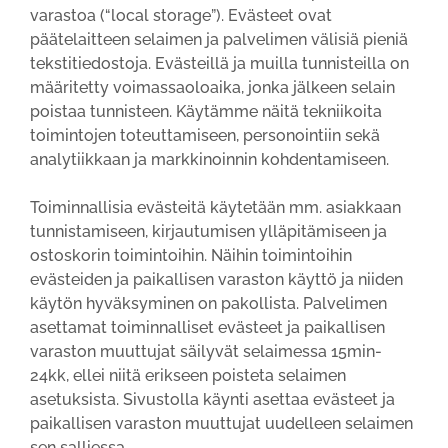
varastoa (“local storage”). Evästeet ovat
päätelaitteen selaimen ja palvelimen välisiä pieniä
tekstitiedostoja. Evästeillä ja muilla tunnisteilla on
määritetty voimassaoloaika, jonka jälkeen selain
poistaa tunnisteen. Käytämme näitä tekniikoita
toimintojen toteuttamiseen, personointiin sekä
analytiikkaan ja markkinoinnin kohdentamiseen.
Toiminnallisia evästeitä käytetään mm. asiakkaan
tunnistamiseen, kirjautumisen ylläpitämiseen ja
ostoskorin toimintoihin. Näihin toimintoihin
evästeiden ja paikallisen varaston käyttö ja niiden
käytön hyväksyminen on pakollista. Palvelimen
asettamat toiminnalliset evästeet ja paikallisen
varaston muuttujat säilyvät selaimessa 15min-
24kk, ellei niitä erikseen poisteta selaimen
asetuksista. Sivustolla käynti asettaa evästeet ja
paikallisen varaston muuttujat uudelleen selaimen
sen salliessa.