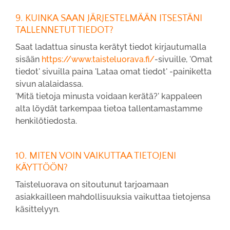
9. KUINKA SAAN JÄRJESTELMÄÄN ITSESTÄNI
TALLENNETUT TIEDOT?
Saat ladattua sinusta kerätyt tiedot kirjautumalla
sisään
https://www.taisteluorava.fi/
-sivuille, 'Omat
tiedot' sivuilla paina 'Lataa omat tiedot' -painiketta
sivun alalaidassa.
'Mitä tietoja minusta voidaan kerätä?' kappaleen
alta löydät tarkempaa tietoa tallentamastamme
henkilötiedosta.
10. MITEN VOIN VAIKUTTAA TIETOJENI
KÄYTTÖÖN?
Taisteluorava on sitoutunut tarjoamaan
asiakkailleen mahdollisuuksia vaikuttaa tietojensa
käsittelyyn.