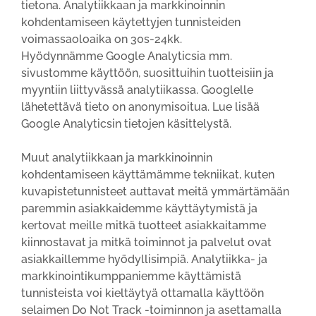
tietona. Analytiikkaan ja markkinoinnin
kohdentamiseen käytettyjen tunnisteiden
voimassaoloaika on 30s-24kk.
Hyödynnämme Google Analyticsia mm.
sivustomme käyttöön, suosittuihin tuotteisiin ja
myyntiin liittyvässä analytiikassa. Googlelle
lähetettävä tieto on anonymisoitua. Lue lisää
Google Analyticsin tietojen käsittelystä.
Muut analytiikkaan ja markkinoinnin
kohdentamiseen käyttämämme tekniikat, kuten
kuvapistetunnisteet auttavat meitä ymmärtämään
paremmin asiakkaidemme käyttäytymistä ja
kertovat meille mitkä tuotteet asiakkaitamme
kiinnostavat ja mitkä toiminnot ja palvelut ovat
asiakkaillemme hyödyllisimpiä. Analytiikka- ja
markkinointikumppaniemme käyttämistä
tunnisteista voi kieltäytyä ottamalla käyttöön
selaimen Do Not Track -toiminnon ja asettamalla