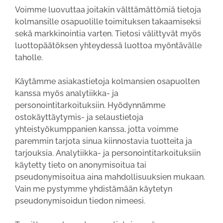
Voimme luovuttaa joitakin välttämättömiä tietoja
kolmansille osapuolille toimituksen takaamiseksi
sekä markkinointia varten. Tietosi välittyvät myös
luottopäätöksen yhteydessä luottoa myöntävälle
taholle.
Käytämme asiakastietoja kolmansien osapuolten
kanssa myös analytiikka- ja
personointitarkoituksiin. Hyödynnämme
ostokäyttäytymis- ja selaustietoja
yhteistyökumppanien kanssa, jotta voimme
paremmin tarjota sinua kiinnostavia tuotteita ja
tarjouksia. Analytiikka- ja personointitarkoituksiin
käytetty tieto on anonymisoitua tai
pseudonymisoitua aina mahdollisuuksien mukaan.
Vain me pystymme yhdistämään käytetyn
pseudonymisoidun tiedon nimeesi.