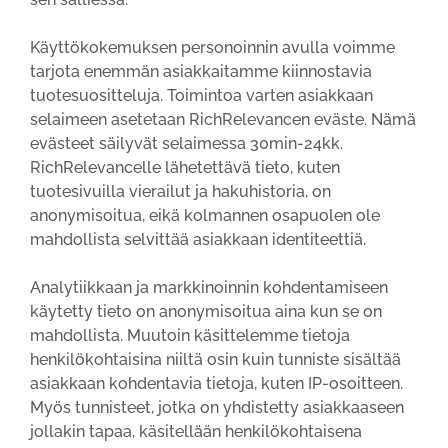
Käyttökokemuksen personoinnin avulla voimme
tarjota enemmän asiakkaitamme kiinnostavia
tuotesuositteluja. Toimintoa varten asiakkaan
selaimeen asetetaan RichRelevancen eväste. Nämä
evästeet säilyvät selaimessa 30min-24kk.
RichRelevancelle lähetettävä tieto, kuten
tuotesivuilla vierailut ja hakuhistoria, on
anonymisoitua, eikä kolmannen osapuolen ole
mahdollista selvittää asiakkaan identiteettiä.
Analytiikkaan ja markkinoinnin kohdentamiseen
käytetty tieto on anonymisoitua aina kun se on
mahdollista. Muutoin käsittelemme tietoja
henkilökohtaisina niiltä osin kuin tunniste sisältää
asiakkaan kohdentavia tietoja, kuten IP-osoitteen.
Myös tunnisteet, jotka on yhdistetty asiakkaaseen
jollakin tapaa, käsitellään henkilökohtaisena