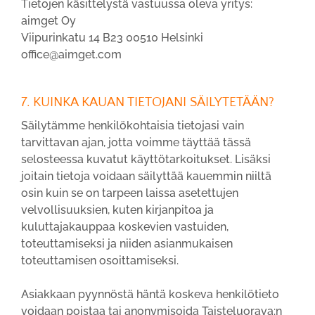
Tietojen käsittelystä vastuussa oleva yritys:
aimget Oy
Viipurinkatu 14 B23 00510 Helsinki
office@aimget.com
7. KUINKA KAUAN TIETOJANI SÄILYTETÄÄN?
Säilytämme henkilökohtaisia tietojasi vain
tarvittavan ajan, jotta voimme täyttää tässä
selosteessa kuvatut käyttötarkoitukset. Lisäksi
joitain tietoja voidaan säilyttää kauemmin niiltä
osin kuin se on tarpeen laissa asetettujen
velvollisuuksien, kuten kirjanpitoa ja
kuluttajakauppaa koskevien vastuiden,
toteuttamiseksi ja niiden asianmukaisen
toteuttamisen osoittamiseksi.
Asiakkaan pyynnöstä häntä koskeva henkilötieto
voidaan poistaa tai anonymisoida Taisteluorava:n