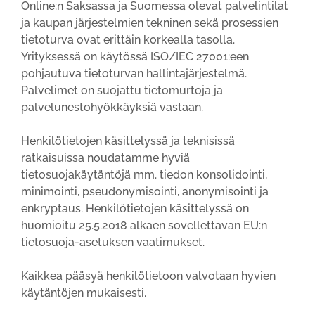
Online:n Saksassa ja Suomessa olevat palvelintilat
ja kaupan järjestelmien tekninen sekä prosessien
tietoturva ovat erittäin korkealla tasolla.
Yrityksessä on käytössä ISO/IEC 27001:een
pohjautuva tietoturvan hallintajärjestelmä.
Palvelimet on suojattu tietomurtoja ja
palvelunestohyökkäyksiä vastaan.
Henkilötietojen käsittelyssä ja teknisissä
ratkaisuissa noudatamme hyviä
tietosuojakäytäntöjä mm. tiedon konsolidointi,
minimointi, pseudonymisointi, anonymisointi ja
enkryptaus. Henkilötietojen käsittelyssä on
huomioitu 25.5.2018 alkaen sovellettavan EU:n
tietosuoja-asetuksen vaatimukset.
Kaikkea pääsyä henkilötietoon valvotaan hyvien
käytäntöjen mukaisesti.