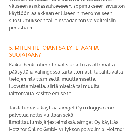
väliseen asiakassuhteeseen, sopimukseen, sivuston
käyttöön, asiakkaan erilliseen nimenomaiseen
suostumukseen tai lainsäädännön velvoitteisiin
perustuen.
5. MITEN TIETOJANI SÄILYTETÄÄN JA
SUOJATAAN?
Kaikki henkilötiedot ovat suojattu asiattomalta
pääsyltä ja vahingossa tai laittomasti tapahtuvalta
tietojen hävittämiseltä, muuttamiselta,
luovuttamiselta, siirtämiseltä tai muulta
laittomalta käsittelemiseltä.
Taisteluorava käyttää aimget Oy:n doggso.com-
palvelua nettisivuillaan sekä
ilmoittautumisjärjestelmässä. aimget Oy käyttää
Hetzner Online GmbH yrityksen palvelimia. Hetzner