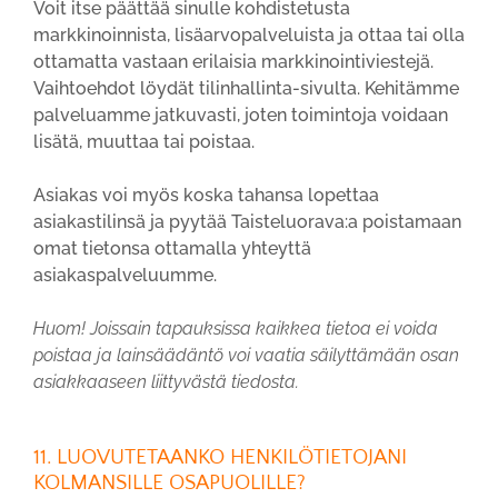
Voit itse päättää sinulle kohdistetusta
markkinoinnista, lisäarvopalveluista ja ottaa tai olla
ottamatta vastaan erilaisia markkinointiviestejä.
Vaihtoehdot löydät tilinhallinta-sivulta. Kehitämme
palveluamme jatkuvasti, joten toimintoja voidaan
lisätä, muuttaa tai poistaa.
Asiakas voi myös koska tahansa lopettaa
asiakastilinsä ja pyytää Taisteluorava:a poistamaan
omat tietonsa ottamalla yhteyttä
asiakaspalveluumme.
Huom! Joissain tapauksissa kaikkea tietoa ei voida
poistaa ja lainsäädäntö voi vaatia säilyttämään osan
asiakkaaseen liittyvästä tiedosta.
11. LUOVUTETAANKO HENKILÖTIETOJANI
KOLMANSILLE OSAPUOLILLE?