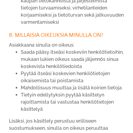
kaupan tietokannoista ja järjestelmistä
tietojen turvaamiseksi, virhetilanteiden
korjaamiseksi ja tietoturvan sekä jatkuvuuden
varmentamiseksi
8. MILLAISIA OIKEUKSIA MINULLA ON?
Asiakkaana sinulla on oikeus:
Saada pääsy itseäsi koskeviin henkilötietoihin,
mukaan lukien oikeus saada jäljennös sinua
koskevista henkilötiedoista
Pyytää itseäsi koskevien henkilötietojen
oikaisemista tai poistamista
Mahdollisuus muuttaa ja lisätä koirien tietoja
Tietyin edellytyksin pyytää käsittelyn
rajoittamista tai vastustaa henkilötietojen
käsittelyä
Lisäksi, jos käsittely perustuu erilliseen
suostumukseen, sinulla on oikeus peruuttaa