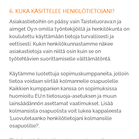
6. KUKA KÄSITTELEE HENKILÖTIETOJANI?
Asiakastietoihin on pääsy vain Taisteluorava:n ja
aimget Oy:n omilla työntekijöillä ja henkilökunta on
koulutettu käyttämään tietoja turvallisesti ja
eettisesti. Kukin henkilökunnastamme näkee
asiakastietoja vain niiltä osin kuin se on
työtehtävien suorittamiselle välttämätöntä.
Käytämme luotettuja sopimuskumppaneita, jolloin
tietoa voidaan siirtää kolmannelle osapuolelle.
Kaikkien kumppanien kanssa on sopimuksissa
huomioitu EU:n tietosuoja-asetuksen ja muun
lainsäädännön asettamat vaatimukset. Lisää
kolmansista osapuolista voit lukea kappaleesta
'Luovutetaanko henkilötietojani kolmansille
osapuolille?'.