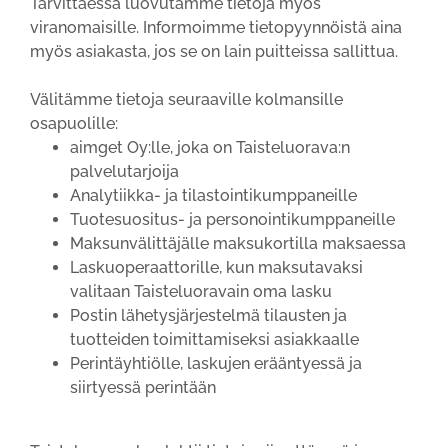
Tarvittaessa luovutamme tietoja myös
viranomaisille. Informoimme tietopyynnöistä aina
myös asiakasta, jos se on lain puitteissa sallittua.
Välitämme tietoja seuraaville kolmansille
osapuolille:
aimget Oy:lle, joka on Taisteluorava:n
palvelutarjoija
Analytiikka- ja tilastointikumppaneille
Tuotesuositus- ja personointikumppaneille
Maksunvälittäjälle maksukortilla maksaessa
Laskuoperaattorille, kun maksutavaksi
valitaan Taisteluoravain oma lasku
Postin lähetysjärjestelmä tilausten ja
tuotteiden toimittamiseksi asiakkaalle
Perintäyhtiölle, laskujen erääntyessä ja
siirtyessä perintään