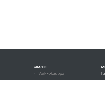
OIKOTIET
TA
Verkkokauppa
Tu
Ilmoittautumisehdot
in
Evästekäytäntö
Tietosuojakäytäntö