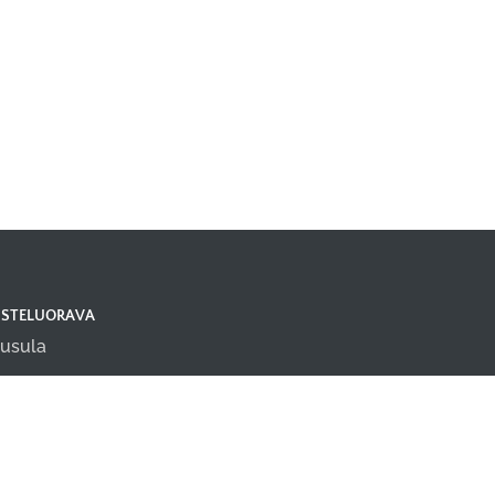
ISTELUORAVA
usula
fo@taisteluorava.fi