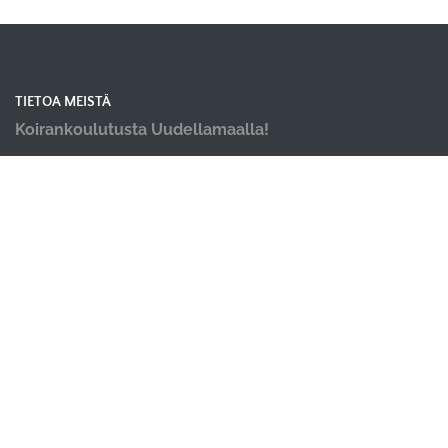
TIETOA MEISTÄ
Koirankoulutusta Uudellamaalla!
OIKOTIET
Verkkokauppa
Ilmoittautumisehdot
Evästekäytäntö
Tietosuojakäytäntö
TAISTELUORAVA
Tuusula
info@taisteluorava.fi