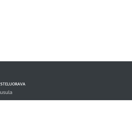
ISTELUORAVA
usula
fo@taisteluorava.fi