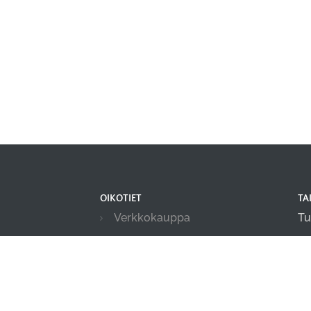
OIKOTIET
TA
Verkkokauppa
Tu
Ilmoittautumisehdot
in
Evästekäytäntö
Tietosuojakäytäntö