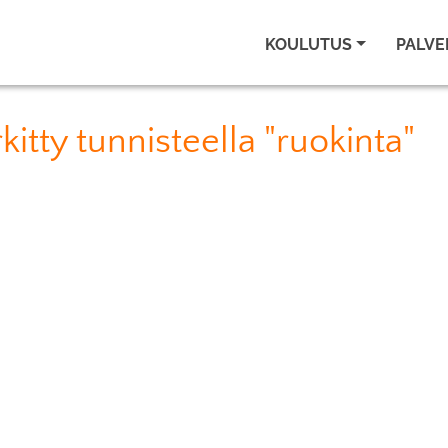
KOULUTUS
PALVE
itty tunnisteella "ruokinta"