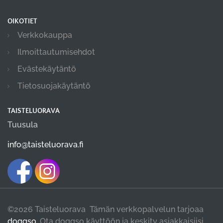
OIKOTIET
Verkkokauppa
Ilmoittautumisehdot
Evästekäytäntö
Tietosuojakäytäntö
TAISTELUORAVA
Tuusula
info@taisteluorava.fi
©2026 Taisteluorava Tämän verkkopalvelun tarjoaa
doggso
. Ota doggso käyttöön ja keskity asiakkaisiisi,