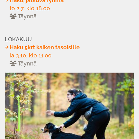
Haku, jatkuva ryhmä
to 2.7. klo 18.00
Täynnä
LOKAKUU
Haku 5krt kaiken tasoisille
la 3.10. klo 11.00
Täynnä