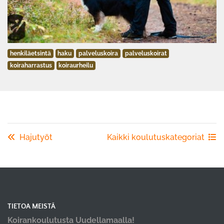
henkiläetsintä
haku
palveluskoira
palveluskoirat
koiraharrastus
koiraurheilu
Hajutyöt
Kaikki koulutuskategoriat
TIETOA MEISTÄ
Koirankoulutusta Uudellamaalla!