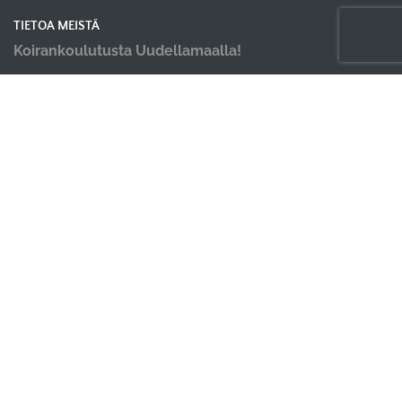
TIETOA MEISTÄ
Koirankoulutusta Uudellamaalla!
OIKOTIET
Verkkokauppa
Ilmoittautumisehdot
Evästekäytäntö
Tietosuojakäytäntö
TAISTELUORAVA
Tuusula
info@taisteluorava.fi