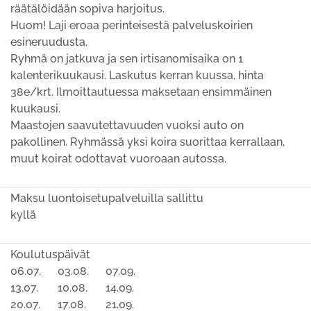
räätälöidään sopiva harjoitus.
Huom! Laji eroaa perinteisestä palveluskoirien
esineruudusta.
Ryhmä on jatkuva ja sen irtisanomisaika on 1
kalenterikuukausi. Laskutus kerran kuussa, hinta
38e/krt. Ilmoittautuessa maksetaan ensimmäinen
kuukausi.
Maastojen saavutettavuuden vuoksi auto on
pakollinen. Ryhmässä yksi koira suorittaa kerrallaan,
muut koirat odottavat vuoroaan autossa.
Maksu luontoisetupalveluilla sallittu
kyllä
Koulutuspäivät
06.07.
03.08.
07.09.
13.07.
10.08.
14.09.
20.07.
17.08.
21.09.